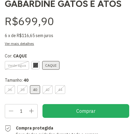
GABARDINE GATOS E ATOS
R$699,90
6
x de
R$116,65
sem juros
Ver mais detalhes
Cor:
CAQUI
Verde agua
CAQUI
Tamanho:
40
36
38
40
42
44
Compra protegida