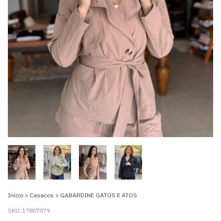
Início
>
Casacos
>
GABARDINE GATOS E ATOS
SKU:
17807079