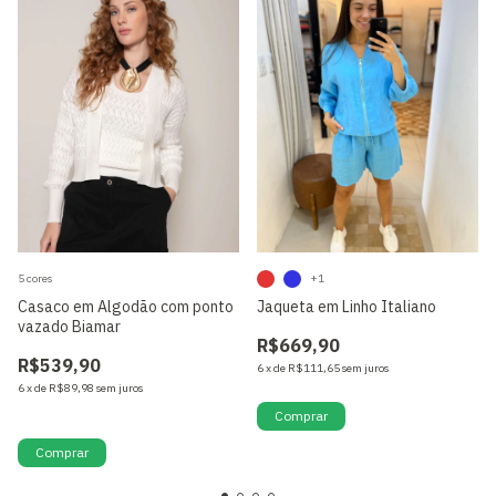
5 cores
+1
Casaco em Algodão com ponto
Jaqueta em Linho Italiano
vazado Biamar
R$669,90
R$539,90
6
x
de
R$111,65
sem juros
6
x
de
R$89,98
sem juros
Só restam
2
em estoque!
Comprar
Comprar