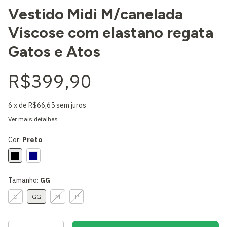
Vestido Midi M/canelada
Viscose com elastano regata
Gatos e Atos
R$399,90
6
x de
R$66,65
sem juros
Ver mais detalhes
Cor:
Preto
Tamanho:
GG
G
GG
M
P