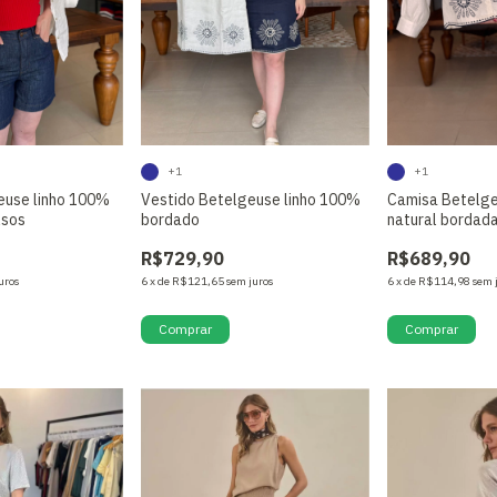
+1
+1
euse linho 100%
Vestido Betelgeuse linho 100%
Camisa Betelge
lsos
bordado
natural bordad
R$729,90
R$689,90
uros
6
x
de
R$121,65
sem juros
6
x
de
R$114,98
sem 
Comprar
Comprar