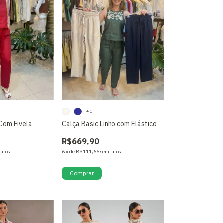
+1
Com Fivela
Calça Basic Linho com Elástico
R$669,90
juros
6
x
de
R$111,65
sem juros
Comprar