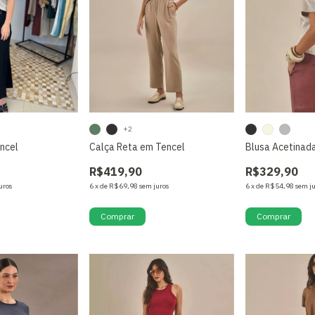
+2
encel
Calça Reta em Tencel
Blusa Acetinada
R$419,90
R$329,90
uros
6
x
de
R$69,98
sem juros
6
x
de
R$54,98
sem j
Comprar
Comprar