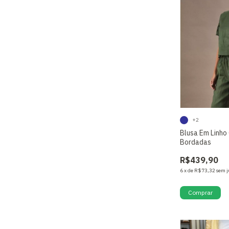
+2
Blusa Em Linh
Bordadas
R$439,90
6
x
de
R$73,32
sem j
Comprar