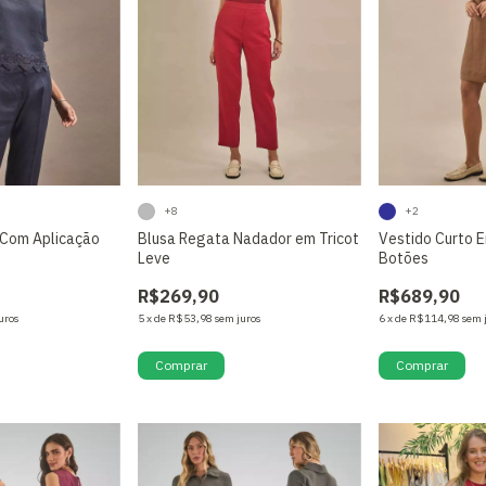
+8
+2
 Com Aplicação
Blusa Regata Nadador em Tricot
Vestido Curto 
Leve
Botões
R$269,90
R$689,90
uros
5
x
de
R$53,98
sem juros
6
x
de
R$114,98
sem 
Comprar
Comprar