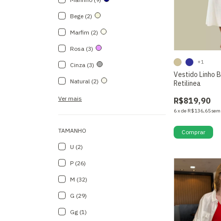
Bege (2)
Marfim (2)
Rosa (3)
+1
Cinza (3)
Vestido Linho 
Natural (2)
Retilinea
Ver mais
R$819,90
6
x
de
R$136,65
sem
TAMANHO
Comprar
U (2)
P (26)
M (32)
G (29)
Gg (1)