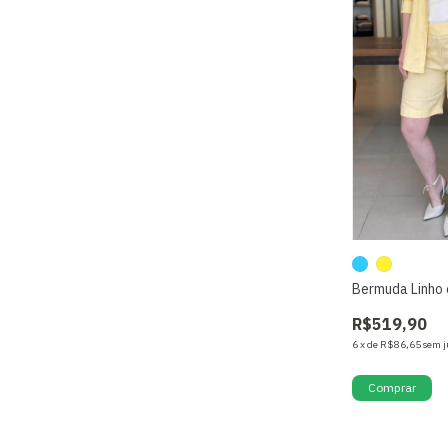
Bermuda Linho 
R$519,90
6
x
de
R$86,65
sem j
Comprar