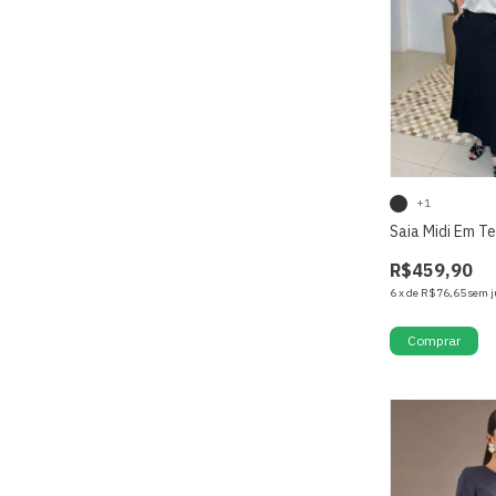
+1
Saia Midi Em T
R$459,90
6
x
de
R$76,65
sem j
Comprar