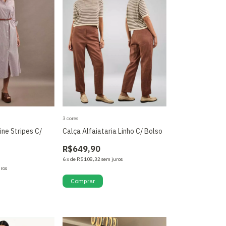
3 cores
ine Stripes C/
Calça Alfaiataria Linho C/ Bolso
R$649,90
6
x
de
R$108,32
sem juros
uros
Comprar