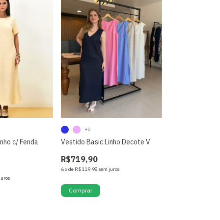
+2
inho c/ Fenda
Vestido Basic Linho Decote V
R$719,90
6
x
de
R$119,98
sem juros
juros
Comprar