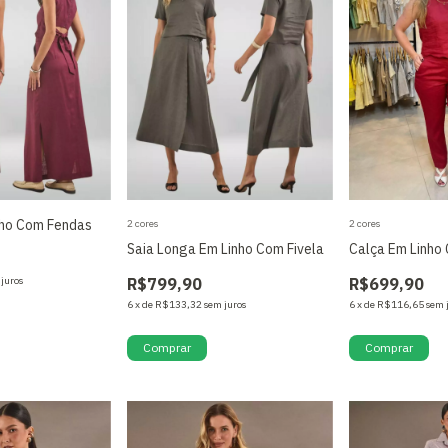
nho Com Fendas
2 cores
2 cores
Saia Longa Em Linho Com Fivela
Calça Em Linho 
 juros
R$799,90
R$699,90
6
x
de
R$133,32
sem juros
6
x
de
R$116,65
sem 
Comprar
Comprar