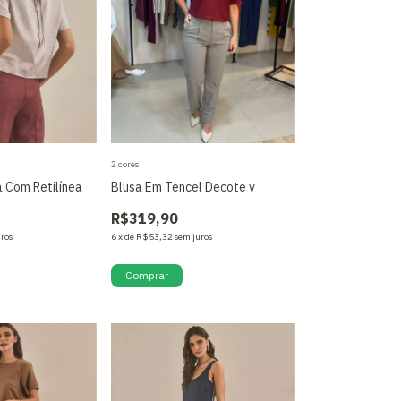
2 cores
 Com Retilínea
Blusa Em Tencel Decote v
R$319,90
uros
6
x
de
R$53,32
sem juros
Comprar