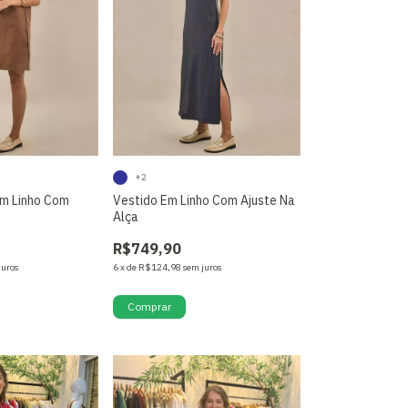
+2
Em Linho Com
Vestido Em Linho Com Ajuste Na
Alça
R$749,90
juros
6
x
de
R$124,98
sem juros
Comprar