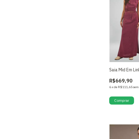
Saia Mid Em Li
R$669,90
6
x
de
R$111,65
sem
Comprar