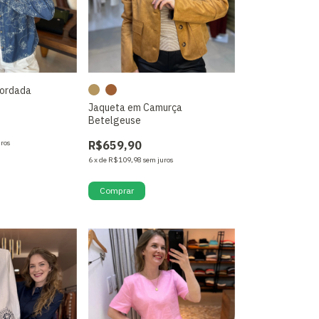
Bordada
Jaqueta em Camurça
Betelgeuse
uros
R$659,90
6
x
de
R$109,98
sem juros
Comprar