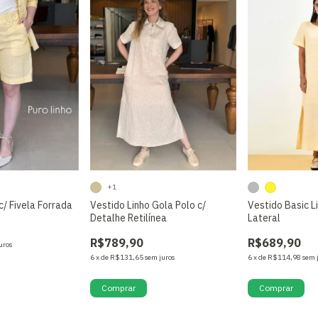
+1
c/ Fivela Forrada
Vestido Linho Gola Polo c/
Vestido Basic L
Detalhe Retilínea
Lateral
R$789,90
R$689,90
uros
6
x
de
R$131,65
sem juros
6
x
de
R$114,98
sem 
Comprar
Comprar