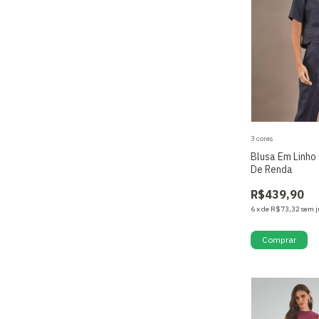
3 cores
Blusa Em Linho
De Renda
R$439,90
6
x
de
R$73,32
sem j
Comprar