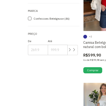
MARCA
Confeccoes Betelgeuse (46)
PREÇO
+2
De
Até
Camisa Betelg
natural com bo
R$599,90
6
x
de
R$99,98
sem j
Comprar