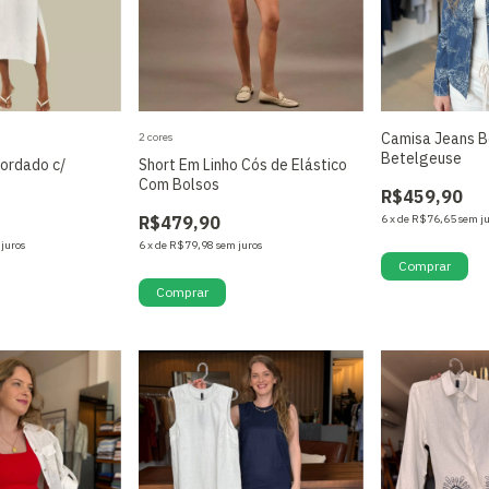
Camisa Jeans 
2 cores
Betelgeuse
Bordado c/
Short Em Linho Cós de Elástico
Com Bolsos
R$459,90
R$479,90
6
x
de
R$76,65
sem j
 juros
6
x
de
R$79,98
sem juros
Comprar
Comprar