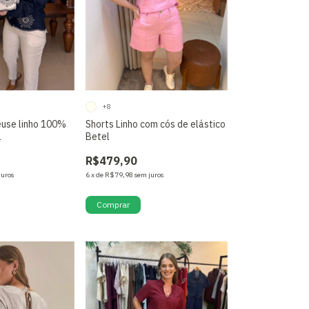
+8
use linho 100%
Shorts Linho com cós de elástico
a
Betel
R$479,90
juros
6
x
de
R$79,98
sem juros
Comprar