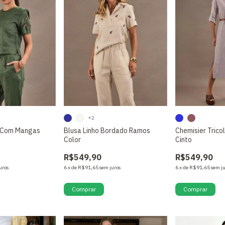
+2
o Com Mangas
Blusa Linho Bordado Ramos
Chemisier Tricol
Color
Cinto
R$549,90
R$549,90
uros
6
x
de
R$91,65
sem juros
6
x
de
R$91,65
sem j
Comprar
Comprar