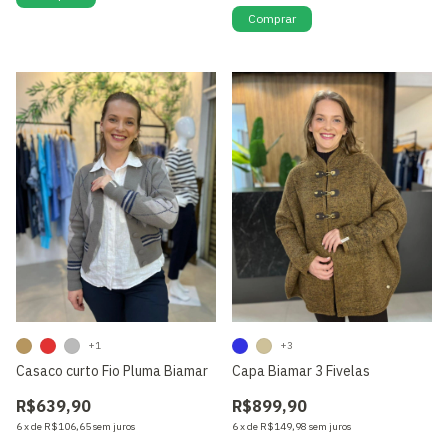
Comprar
+1
+3
Casaco curto Fio Pluma Biamar
Capa Biamar 3 Fivelas
R$639,90
R$899,90
6
x
de
R$106,65
sem juros
6
x
de
R$149,98
sem juros