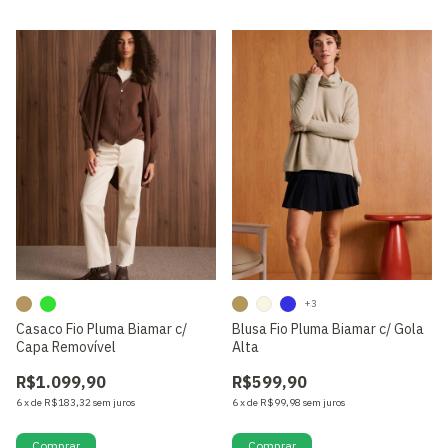
+3
Casaco Fio Pluma Biamar c/
Blusa Fio Pluma Biamar c/ Gola
Capa Removível
Alta
R$1.099,90
R$599,90
6
x
de
R$183,32
sem juros
6
x
de
R$99,98
sem juros
Comprar
Comprar