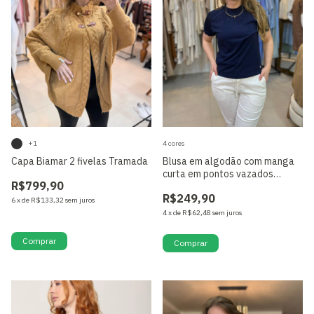
+1
4 cores
Capa Biamar 2 fivelas Tramada
Blusa em algodão com manga
curta em pontos vazados
R$799,90
Biamar
R$249,90
6
x
de
R$133,32
sem juros
4
x
de
R$62,48
sem juros
Só restam
4
em estoque!
Comprar
Comprar