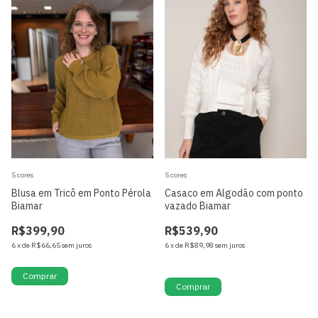
5 cores
5 cores
Blusa em Tricô em Ponto Pérola
Casaco em Algodão com ponto
Biamar
vazado Biamar
R$399,90
R$539,90
6
x
de
R$66,65
sem juros
6
x
de
R$89,98
sem juros
Só restam
2
em estoque!
Comprar
Comprar