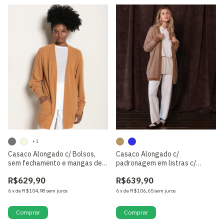
+1
Casaco Alongado c/ Bolsos,
Casaco Alongado c/
sem fechamento e mangas de
padronagem em listras c/
cava posta Biamar
bolsos Fio Pluma Biamar
R$629,90
R$639,90
6
x
de
R$104,98
sem juros
6
x
de
R$106,65
sem juros
Comprar
Comprar