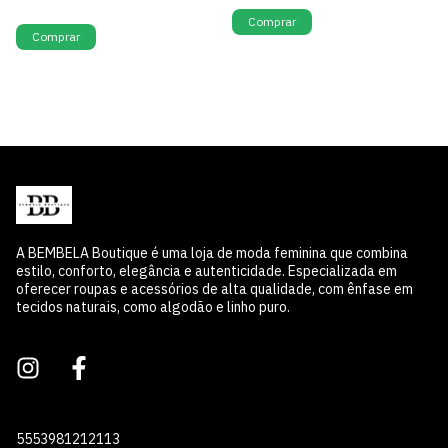
Só restam
2
em estoque!
Comprar
Comprar
A BEMBELA Boutique é uma loja de moda feminina que combina
estilo, conforto, elegância e autenticidade. Especializada em
oferecer roupas e acessórios de alta qualidade, com ênfase em
tecidos naturais, como algodão e linho puro.
5553981212113