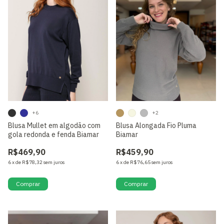
+6
+2
Blusa Mullet em algodão com
Blusa Alongada Fio Pluma
gola redonda e fenda Biamar
Biamar
R$469,90
R$459,90
6
x
de
R$78,32
sem juros
6
x
de
R$76,65
sem juros
Comprar
Comprar