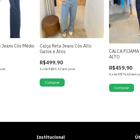
m Jeans Cós Médio
Calça Reta Jeans Cós Alto
CALCA PIJAMA
Gatos e Atos
ALTO
R$499,90
R$459,90
uros
6
x
de
R$83,32
sem juros
6
x
de
R$76,65
sem j
Comprar
Comprar
Institucional
Út