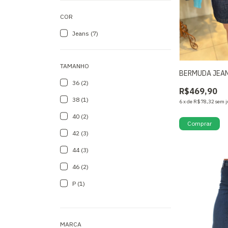
COR
Jeans (7)
TAMANHO
BERMUDA JEAN
36 (2)
R$469,90
38 (1)
6
x
de
R$78,32
sem j
40 (2)
Comprar
42 (3)
44 (3)
46 (2)
P (1)
MARCA