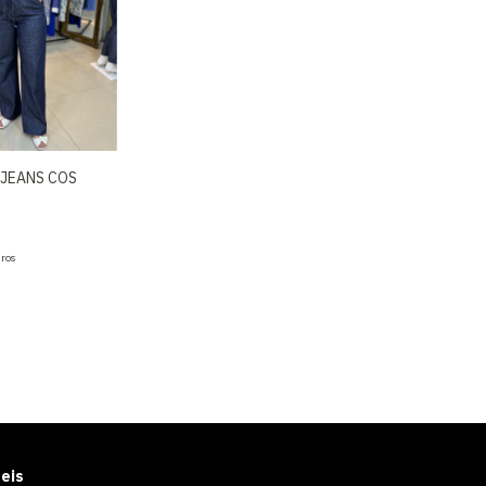
 JEANS COS
uros
eis