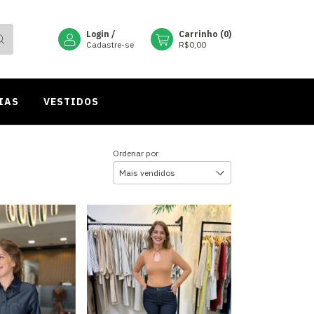
Login
/
Carrinho
(
0
)
Cadastre-se
R$0,00
IAS
VESTIDOS
Ordenar por