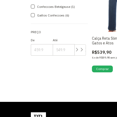
Confeccoes Betelgeuse (1)
Gattos Confeccoes (6)
PREÇO
Calça Reta Sli
De
Até
Gatos e Atos
R$539,90
6
x
de
R$89,98
sem j
Comprar