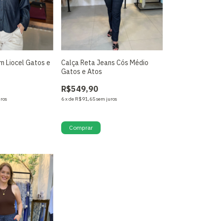
m Liocel Gatos e
Calça Reta Jeans Cós Médio
Gatos e Atos
R$549,90
uros
6
x
de
R$91,65
sem juros
Só restam
2
em estoque!
Comprar