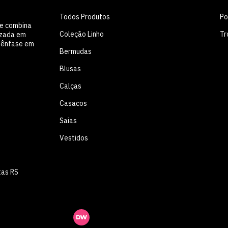
Todos Produtos
Po
ue combina
Coleção Linho
Tr
lizada em
m ênfase em
Bermudas
Blusas
Calças
Casacos
Saias
Vestidos
tas RS