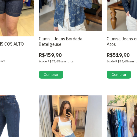
Camisa Jeans Bordada
Camisa Jeans e
S COS ALTO
Betelgeuse
Atos
R$459,90
R$519,90
uros
6
x
de
R$76,65
sem juros
6
x
de
R$86,65
sem j
Comprar
Comprar