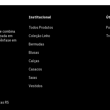
Institucional
Út
Todos Produtos
Po
ue combina
Coleção Linho
Tr
lizada em
m ênfase em
Bermudas
Blusas
Calças
Casacos
Saias
Vestidos
tas RS