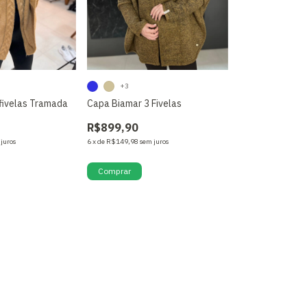
+3
fivelas Tramada
Capa Biamar 3 Fivelas
R$899,90
 juros
6
x
de
R$149,98
sem juros
stoque!
Comprar