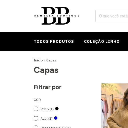
TODOS PRODUTOS
COLEÇÃO LINHO
Início
>
Capas
Capas
Filtrar por
COR
Preto (1)
Azul (1)
Bege Mescla-12 (1)