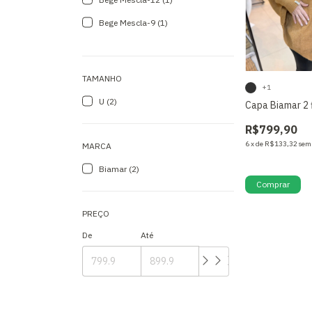
Bege Mescla-9 (1)
TAMANHO
+1
U (2)
Capa Biamar 2 
R$799,90
6
x
de
R$133,32
sem
MARCA
Só restam
4
em e
Biamar (2)
Comprar
PREÇO
De
Até