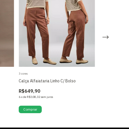
3 cores
2 cores
Calça Alfaiataria Linho C/ Bolso
Calça Em Linho 
R$649,90
R$699,90
6
x
de
R$108,32
sem juros
6
x
de
R$116,65
sem j
Comprar
Comprar