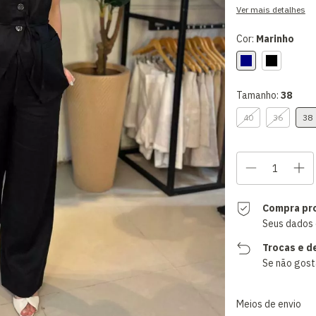
Ver mais detalhes
Cor:
Marinho
Tamanho:
38
40
36
38
Compra pr
Seus dados 
Trocas e d
Se não gosta
Entregas para o CEP
Meios de envio