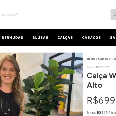
BERMUDAS
BLUSAS
CALÇAS
CASACOS
SA
Início
>
Calças
>
Cal
1
/
4
SKU:
10998179
Calça W
Alto
R$699
6
x de
R$116,65
s