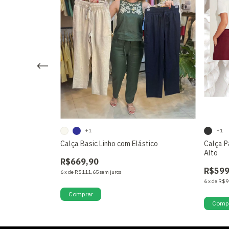
+1
+1
 Elast. Cós
Calça Basic Linho com Elástico
Calça P
Alto
R$669,90
R$599
6
x
de
R$111,65
sem juros
6
x
de
R$9
Comprar
Comp