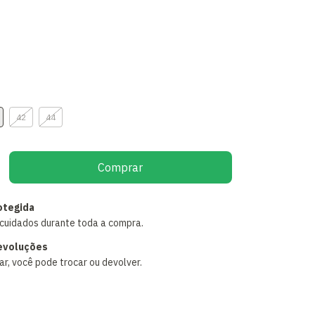
42
44
otegida
cuidados durante toda a compra.
evoluções
r, você pode trocar ou devolver.
:
Alterar CEP