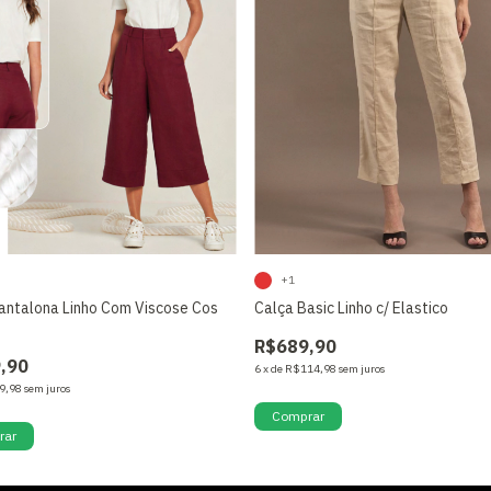
+1
antalona Linho Com Viscose Cos
Calça Basic Linho c/ Elastico
R$689,90
,90
6
x
de
R$114,98
sem juros
9,98
sem juros
Comprar
rar